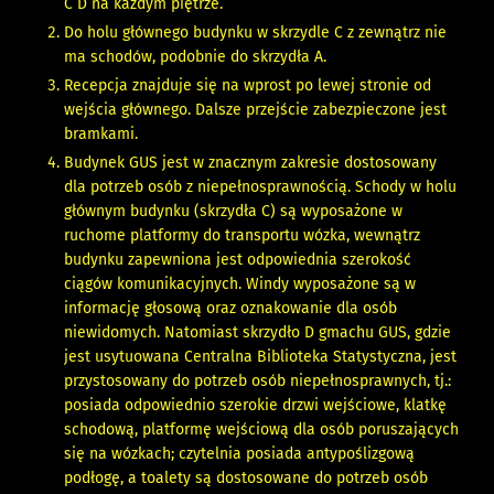
C D na każdym piętrze.
Do holu głównego budynku w skrzydle C z zewnątrz nie
ma schodów, podobnie do skrzydła A.
Recepcja znajduje się na wprost po lewej stronie od
wejścia głównego. Dalsze przejście zabezpieczone jest
bramkami.
Budynek GUS jest w znacznym zakresie dostosowany
dla potrzeb osób z niepełnosprawnością. Schody w holu
głównym budynku (skrzydła C) są wyposażone w
ruchome platformy do transportu wózka, wewnątrz
budynku zapewniona jest odpowiednia szerokość
ciągów komunikacyjnych. Windy wyposażone są w
informację głosową oraz oznakowanie dla osób
niewidomych. Natomiast skrzydło D gmachu GUS, gdzie
jest usytuowana Centralna Biblioteka Statystyczna, jest
przystosowany do potrzeb osób niepełnosprawnych, tj.:
posiada odpowiednio szerokie drzwi wejściowe, klatkę
schodową, platformę wejściową dla osób poruszających
się na wózkach; czytelnia posiada antypoślizgową
podłogę, a toalety są dostosowane do potrzeb osób