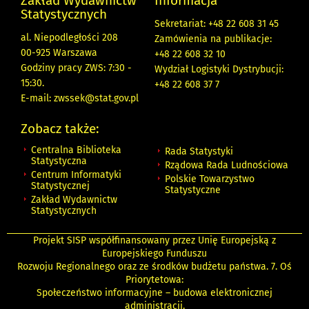
Zakład Wydawnictw
Informacja
Statystycznych
Sekretariat: +48 22 608 31 45
al. Niepodległości 208
Zamówienia na publikacje:
00-925 Warszawa
+48 22 608 32 10
Godziny pracy ZWS: 7:30 -
Wydział Logistyki Dystrybucji:
15:30.
+48 22 608 37 7
E-mail:
zwssek@stat.gov.pl
Zobacz także:
Centralna Biblioteka
Rada Statystyki
Statystyczna
Rządowa Rada Ludnościowa
Centrum Informatyki
Polskie Towarzystwo
Statystycznej
Statystyczne
Zakład Wydawnictw
Statystycznych
Projekt SISP współfinansowany przez Unię Europejską z
Europejskiego Funduszu
Rozwoju Regionalnego oraz ze środków budżetu państwa. 7. Oś
Priorytetowa:
Społeczeństwo informacyjne – budowa elektronicznej
administracji.